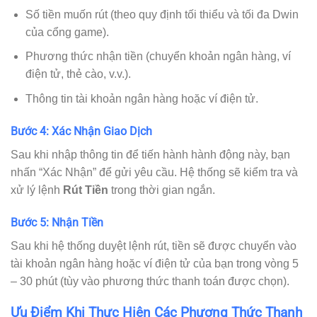
Số tiền muốn rút (theo quy định tối thiểu và tối đa Dwin
của cổng game).
Phương thức nhận tiền (chuyển khoản ngân hàng, ví
điện tử, thẻ cào, v.v.).
Thông tin tài khoản ngân hàng hoặc ví điện tử.
Bước 4: Xác Nhận Giao Dịch
Sau khi nhập thông tin để tiến hành hành động này, bạn
nhấn “Xác Nhận” để gửi yêu cầu. Hệ thống sẽ kiểm tra và
xử lý lệnh
Rút Tiền
trong thời gian ngắn.
Bước 5: Nhận Tiền
Sau khi hệ thống duyệt lệnh rút, tiền sẽ được chuyển vào
tài khoản ngân hàng hoặc ví điện tử của bạn trong vòng 5
– 30 phút (tùy vào phương thức thanh toán được chọn).
Ưu Điểm Khi Thực Hiện Các Phương Thức Thanh