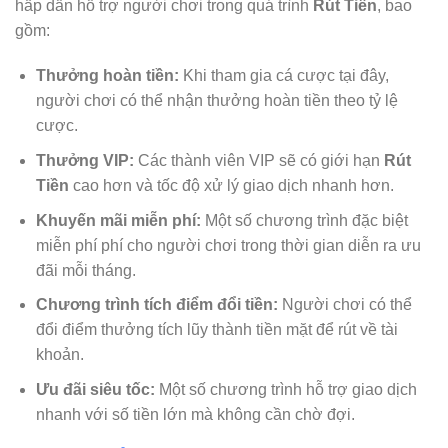
hấp dẫn hỗ trợ người chơi trong quá trình
Rút Tiền
, bao
gồm:
Thưởng hoàn tiền:
Khi tham gia cá cược tại đây,
người chơi có thể nhận thưởng hoàn tiền theo tỷ lệ
cược.
Thưởng VIP:
Các thành viên VIP sẽ có giới hạn
Rút
Tiền
cao hơn và tốc độ xử lý giao dịch nhanh hơn.
Khuyến mãi miễn phí:
Một số chương trình đặc biệt
miễn phí phí cho người chơi trong thời gian diễn ra ưu
đãi mỗi tháng.
Chương trình tích điểm đổi tiền:
Người chơi có thể
đổi điểm thưởng tích lũy thành tiền mặt để rút về tài
khoản.
Ưu đãi siêu tốc:
Một số chương trình hỗ trợ giao dịch
nhanh với số tiền lớn mà không cần chờ đợi.