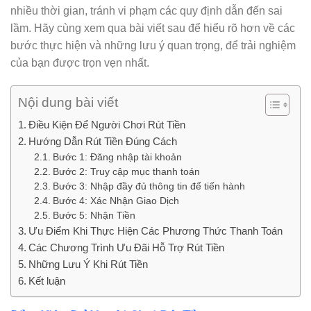
nhiều thời gian, tránh vi phạm các quy định dẫn đến sai
lầm. Hãy cùng xem qua bài viết sau để hiểu rõ hơn về các
bước thực hiện và những lưu ý quan trọng, để trải nghiệm
của bạn được trọn vẹn nhất.
Nội dung bài viết
Điều Kiện Để Người Chơi Rút Tiền
Hướng Dẫn Rút Tiền Đúng Cách
Bước 1: Đăng nhập tài khoản
Bước 2: Truy cập mục thanh toán
Bước 3: Nhập đầy đủ thông tin để tiến hành
Bước 4: Xác Nhận Giao Dịch
Bước 5: Nhận Tiền
Ưu Điểm Khi Thực Hiện Các Phương Thức Thanh Toán
Các Chương Trình Ưu Đãi Hỗ Trợ Rút Tiền
Những Lưu Ý Khi Rút Tiền
Kết luận