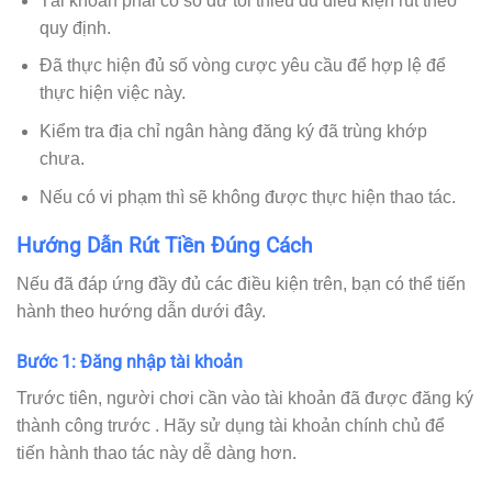
Tài khoản phải có số dư tối thiểu đủ điều kiện rút theo
quy định.
Đã thực hiện đủ số vòng cược yêu cầu để hợp lệ để
thực hiện việc này.
Kiểm tra địa chỉ ngân hàng đăng ký đã trùng khớp
chưa.
Nếu có vi phạm thì sẽ không được thực hiện thao tác.
Hướng Dẫn Rút Tiền Đúng Cách
Nếu đã đáp ứng đầy đủ các điều kiện trên, bạn có thể tiến
hành theo hướng dẫn dưới đây.
Bước 1: Đăng nhập tài khoản
Trước tiên, người chơi cần vào tài khoản đã được đăng ký
thành công trước . Hãy sử dụng tài khoản chính chủ để
tiến hành thao tác này dễ dàng hơn.