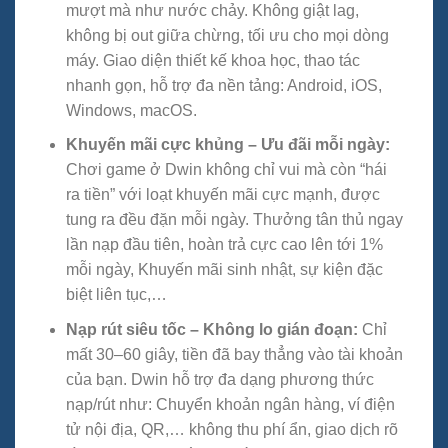
mượt mà như nước chảy. Không giật lag,
không bị out giữa chừng, tối ưu cho mọi dòng
máy. Giao diện thiết kế khoa học, thao tác
nhanh gọn, hỗ trợ đa nền tảng: Android, iOS,
Windows, macOS.
Khuyến mãi cực khủng – Ưu đãi mỗi ngày:
Chơi game ở Dwin không chỉ vui mà còn “hái
ra tiền” với loạt khuyến mãi cực mạnh, được
tung ra đều đặn mỗi ngày. Thưởng tân thủ ngay
lần nạp đầu tiên, hoàn trả cực cao lên tới 1%
mỗi ngày, Khuyến mãi sinh nhật, sự kiện đặc
biệt liên tục,…
Nạp rút siêu tốc – Không lo gián đoạn:
Chỉ
mất 30–60 giây, tiền đã bay thẳng vào tài khoản
của bạn. Dwin hỗ trợ đa dạng phương thức
nạp/rút như: Chuyển khoản ngân hàng, ví điện
tử nội địa, QR,… không thu phí ẩn, giao dịch rõ