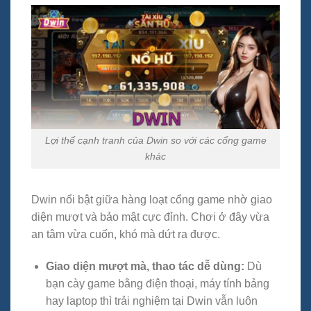
Lợi thế cạnh tranh của Dwin so với các cổng game
khác
Dwin nổi bật giữa hàng loạt cổng game nhờ giao
diện mượt và bảo mật cực đỉnh. Chơi ở đây vừa
an tâm vừa cuốn, khó mà dứt ra được.
Giao diện mượt mà, thao tác dễ dùng:
Dù
bạn cày game bằng điện thoại, máy tính bảng
hay laptop thì trải nghiệm tại Dwin vẫn luôn