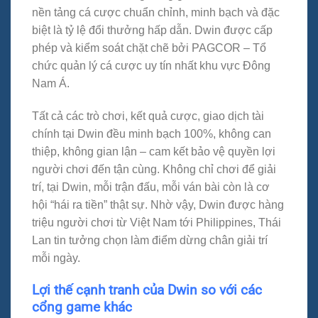
nền tảng cá cược chuẩn chỉnh, minh bạch và đặc
biệt là tỷ lệ đổi thưởng hấp dẫn. Dwin được cấp
phép và kiểm soát chặt chẽ bởi PAGCOR – Tổ
chức quản lý cá cược uy tín nhất khu vực Đông
Nam Á.
Tất cả các trò chơi, kết quả cược, giao dịch tài
chính tại Dwin đều minh bạch 100%, không can
thiệp, không gian lận – cam kết bảo vệ quyền lợi
người chơi đến tận cùng. Không chỉ chơi để giải
trí, tại Dwin, mỗi trận đấu, mỗi ván bài còn là cơ
hội “hái ra tiền” thật sự. Nhờ vậy, Dwin được hàng
triệu người chơi từ Việt Nam tới Philippines, Thái
Lan tin tưởng chọn làm điểm dừng chân giải trí
mỗi ngày.
Lợi thế cạnh tranh của Dwin so với các
cổng game khác