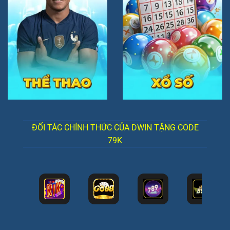
ĐỐI TÁC CHÍNH THỨC CỦA DWIN TẶNG CODE
79K