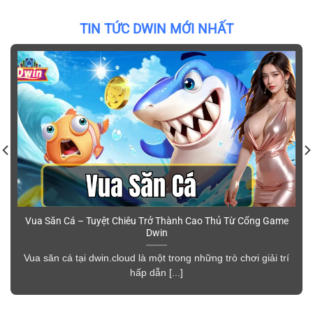
TIN TỨC DWIN MỚI NHẤT
Vua Săn Cá – Tuyệt Chiêu Trở Thành Cao Thủ Từ Cổng Game
Dwin
Vua săn cá tại dwin.cloud là một trong những trò chơi giải trí
hấp dẫn [...]