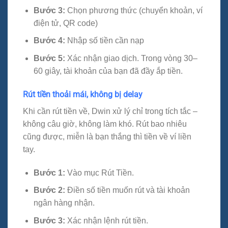
Bước 3:
Chọn phương thức (chuyển khoản, ví
điện tử, QR code)
Bước 4:
Nhập số tiền cần nạp
Bước 5:
Xác nhận giao dịch. Trong vòng 30–
60 giây, tài khoản của bạn đã đầy ắp tiền.
Rút tiền thoải mái, không bị delay
Khi cần rút tiền về, Dwin xử lý chỉ trong tích tắc –
không câu giờ, không làm khó. Rút bao nhiêu
cũng được, miễn là bạn thắng thì tiền về ví liền
tay.
Bước 1:
Vào mục Rút Tiền.
Bước 2:
Điền số tiền muốn rút và tài khoản
ngân hàng nhận.
Bước 3:
Xác nhận lệnh rút tiền.